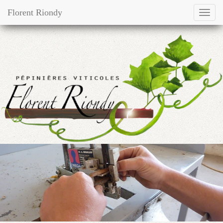
Florent Riondy
Toggl
navig