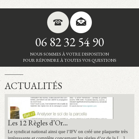
06 82 32 54 90
NOUS SOMMES À VOTRE DISPOSITION
POUR RÉPONDRE À TOUTES VOS QUESTIONS
ACTUALITÉS
Les 12 Règles d’Or…
Cette année, nous avons choisi d’amélioré la méthode de
Le syndicat national ainsi que l’IFV on créé une plaquette très
triage. Nous nous sommes équipé de 10 compteurs individuel.
intéressante et complète concernant les règles d’or de la […]