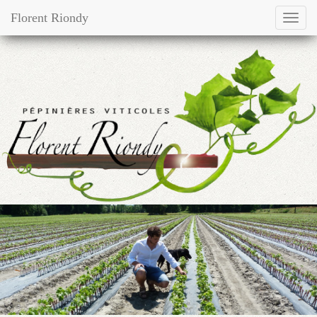
Florent Riondy
Toggl
navig