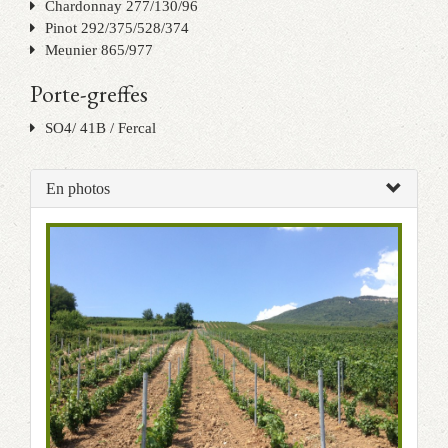
Chardonnay 277/130/96
Pinot 292/375/528/374
Meunier 865/977
Porte-greffes
SO4/ 41B / Fercal
En photos