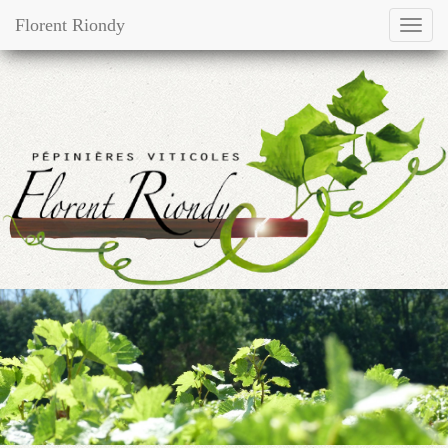
Florent Riondy
Toggl
navig