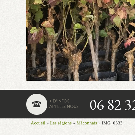
06 82 3
Accueil
»
Les régions
»
Mâconnais
»
IMG_0333