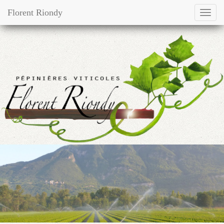
Florent Riondy
Toggl
navig